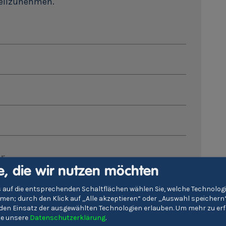
teilzunehmen.
r
e, die wir nutzen möchten
immungen
zu
 auf die entsprechenden Schaltflächen wählen Sie, welche Technolo
en; durch den Klick auf „Alle akzeptieren“ oder „Auswahl speichern
e den Einsatz der ausgewählten Technologien erlauben.
Um mehr zu erf
Absenden
tte unsere
Datenschutzerklärung
.