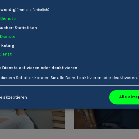
twendig
(immer erforderlich)
Dienste
ucher-Statistiken
tere Stories die dich interessieren kön
Dienste
rketing
Dienst
e Dienste aktivieren oder deaktivieren
 diesem Schalter können Sie alle Dienste aktivieren oder deaktivieren.
Verena Gschnell
Karin Ladinser
Bildungsreferent/-in
Friseur/-in
Alle akze
e akzeptieren