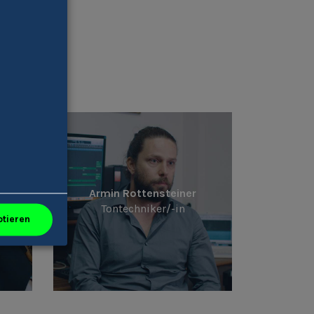
nten
Armin Rottensteiner
Tontechniker/-in
ptieren