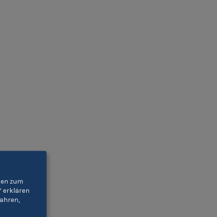
gien zum
“ erklären
ahren,