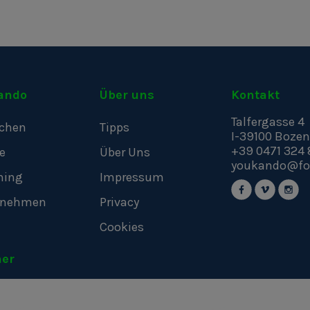
ando
Über uns
Kontakt
Talfergasse 4
chen
Tipps
I-39100
Bozen
+39 0471 324 
e
Über Uns
youkando@fo
hing
Impressum
rnehmen
Privacy
Cookies
ner