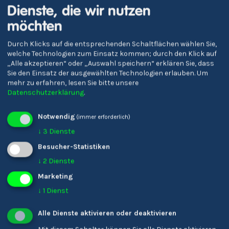
Dienste, die wir nutzen
möchten
Durch Klicks auf die entsprechenden Schaltflächen wählen Sie,
welche Technologien zum Einsatz kommen; durch den Klick auf
Verena Gschnell
„Alle akzeptieren“ oder „Auswahl speichern“ erklären Sie, dass
Bildungsreferent/-in
Sie den Einsatz der ausgewählten Technologien erlauben.
Um
mehr zu erfahren, lesen Sie bitte unsere
Datenschutzerklärung
.
Notwendig
(immer erforderlich)
↓
3
Dienste
Besucher-Statistiken
↓
2
Dienste
Marketing
↓
1
Dienst
Karin Ladinser
Alle Dienste aktivieren oder deaktivieren
Friseur/-in