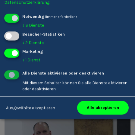
Datenschutzerklärung
.
DE
Notwendig
(immer erforderlich)
↓
3
Dienste
Besucher-Statistiken
↓
2
Dienste
Marketing
↓
1
Dienst
Maria Unterholzner
Unternehmer/-in
Alle Dienste aktivieren oder deaktivieren
Mit diesem Schalter können Sie alle Dienste aktivieren
oder deaktivieren.
DE
Alle akzeptieren
Ausgewählte akzeptieren