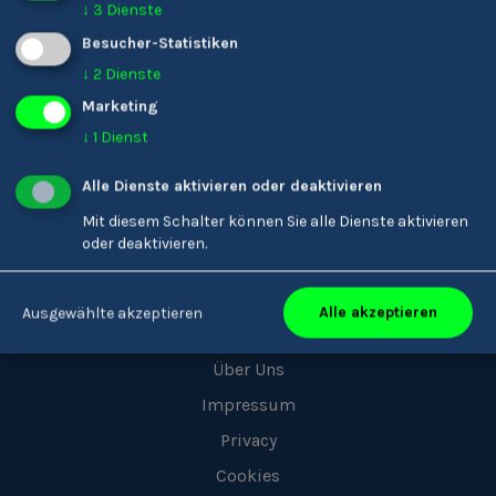
↓
3
Dienste
Besucher-Statistiken
Youkando
↓
2
Dienste
Marketing
Menschen
↓
1
Dienst
Berufe
Matching
Alle Dienste aktivieren oder deaktivieren
Unternehmen
Mit diesem Schalter können Sie alle Dienste aktivieren
oder deaktivieren.
Über uns
Alle akzeptieren
Ausgewählte akzeptieren
Tipps
Über Uns
Impressum
Privacy
Cookies