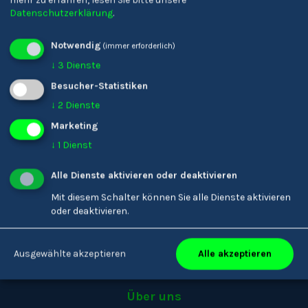
mehr zu erfahren, lesen Sie bitte unsere
Datenschutzerklärung
.
DE
Notwendig
(immer erforderlich)
↓
3
Dienste
Besucher-Statistiken
↓
2
Dienste
Marketing
↓
1
Dienst
Youkando
Alle Dienste aktivieren oder deaktivieren
Menschen
Mit diesem Schalter können Sie alle Dienste aktivieren
oder deaktivieren.
Berufe
Matching
Alle akzeptieren
Ausgewählte akzeptieren
Unternehmen
Über uns