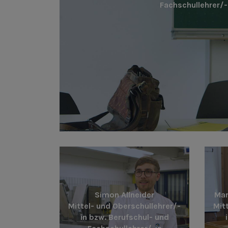
Fachschullehrer/-
Simon Allneider
Mar
Mittel- und Oberschullehrer/-
Mit
in bzw. Berufschul- und