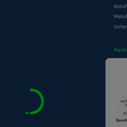
Beruf
Matc
Unte
Part