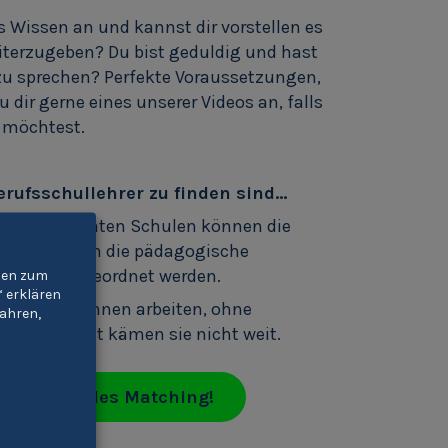
s Wissen an und kannst dir vorstellen es
terzugeben? Du bist geduldig und hast
zu sprechen? Perfekte Voraussetzungen,
 dir gerne eines unserer Videos an, falls
 möchtest.
erufsschullehrer zu finden sind…
en und privaten Schulen können die
tlung auch in die pädagogische
gesandt/abgeordnet werden.
gien zum
“ erklären
ie Lehrer/-innen arbeiten, ohne
ahren,
rkfähigkeit kämen sie nicht weit.
 individuelles Matching!