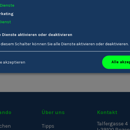
Informationen zu Mittel
Dienste
Berufschul- und Fachsc
rketing
Offene Stellen zu Mitte
Dienst
Berufschul- und Fachsc
e Dienste aktivieren oder deaktivieren
 diesem Schalter können Sie alle Dienste aktivieren oder deaktivieren.
Alle akze
e akzeptieren
ando
Über uns
Kontakt
Talfergasse 4
chen
Tipps
I-39100
Bozen