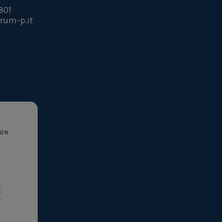
801
rum-p.it