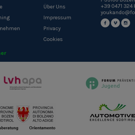
+39 0471 324 
e
Über Uns
youkando@fo
hing
Impressum
rnehmen
Privacy
Cookies
ner