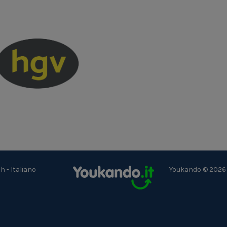
ch
-
Italiano
Youkando © 2026