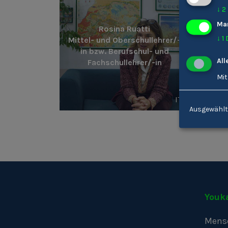
↓
2
Ma
Rosina Ruatti
↓
1
Mittel- und Oberschullehrer/-
in bzw. Berufschul- und
All
Fachschullehrer/-in
Mit
IT
Ausgewählt
Youk
Mens