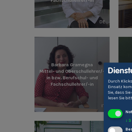
Fachschullehrer/-in
DE
Barbara Gramegna
Dienst
Mittel- und Oberschullehrer/-
Mit
in bzw. Berufschul- und
Durch Klicks
Fachschullehrer/-in
Einsatz komm
Sie, dass Si
lesen Sie bi
IT
No
↓
3
Bes