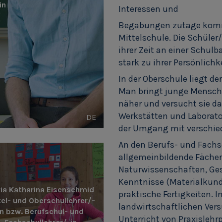
in
Interessen und
Begabungen zutage komme
Mittelschule. Die Schüler
ihrer Zeit an einer Schul
stark zu ihrer Persönlichk
In der Oberschule liegt 
Man bringt junge Mensche
näher und versucht sie d
Werkstätten und Laborator
DE
der Umgang mit verschied
An den Berufs- und Fachs
allgemeinbildende Fäche
Naturwissenschaften, Ges
Kenntnisse (Materialkund
ia Katharina Eisenschmid
praktische Fertigkeiten. 
tel- und Oberschullehrer/-
landwirtschaftlichen Vers
in bzw. Berufschul- und
Unterricht von Praxislehr