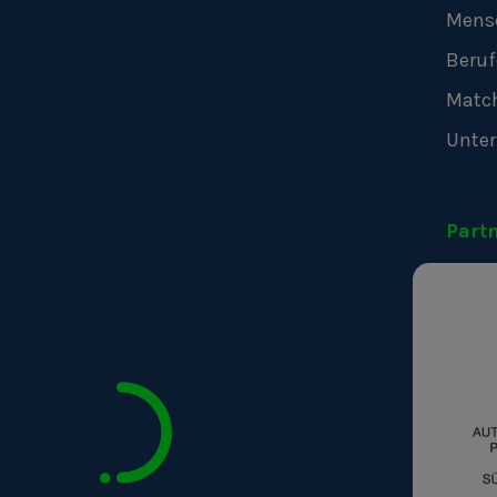
Mens
Beruf
Matc
Unte
Part