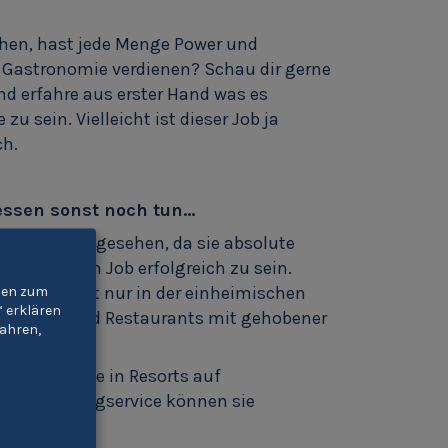
hen, hast jede Menge Power und
r Gastronomie verdienen? Schau dir gerne
nd erfahre aus erster Hand was es
zu sein. Vielleicht ist dieser Job ja
ch.
essen sonst noch tun…
berall gerne gesehen, da sie absolute
um in ihrem Job erfolgreich zu sein.
lungen nicht nur in der einheimischen
gien zum
“ erklären
uxushotels und Restaurants mit gehobener
ahren,
 Globus.
Servicekräfte in Resorts auf
ines Cateringservice können sie