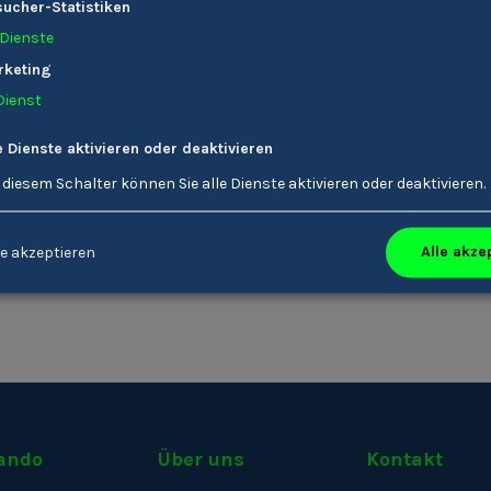
ucher-Statistiken
Der Eine oder die Andere
entweder selbst ein Unte
Dienste
oder um anderen Betrieben
rketing
Dienst
Mache jetzt dein
e Dienste aktivieren oder deaktivieren
 diesem Schalter können Sie alle Dienste aktivieren oder deaktivieren.
Informationen zu Maître
Berufsberatung
Alle akze
e akzeptieren
Offene Stellen zu Maîtr
ando
Über uns
Kontakt