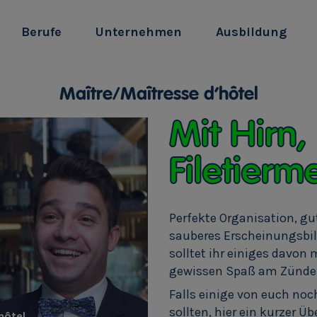
Berufe
Unternehmen
Ausbildung
Maître/Maîtresse d’hôtel
Mit Hirn
Filetierm
Perfekte Organisation, g
sauberes Erscheinungsbild
solltet ihr einiges davon 
gewissen Spaß am Zünde
Falls einige von euch no
sollten, hier ein kurzer Ü
hôtel