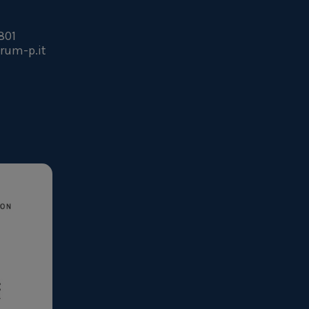
801
rum-p.it