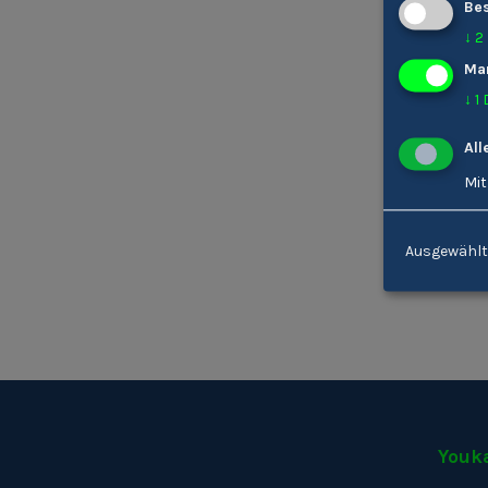
Bes
↓
2
Ma
↓
1
All
Mit
Ausgewählt
Youk