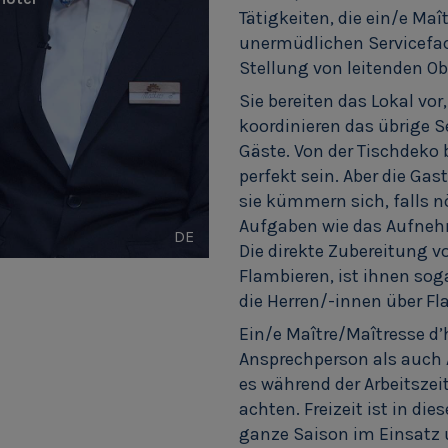
Tätigkeiten, die ein/e Ma
unermüdlichen Servicefach
Stellung von leitenden Ob
Sie bereiten das Lokal vor
koordinieren das übrige 
Gäste. Von der Tischdeko b
perfekt sein. Aber die Ga
sie kümmern sich, falls 
Aufgaben wie das Aufnehm
DE
Die direkte Zubereitung v
Flambieren, ist ihnen sog
die Herren/-innen über F
Ein/e Maître/Maîtresse d’
Ansprechperson als auch 
es während der Arbeitsze
achten. Freizeit ist in di
ganze Saison im Einsatz 