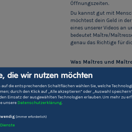
Öffnungszeiten.
Du kannst gut mit Mensc
möchtest dein Geld in de
eines unserer Videos an u
bedeutet Maître/Maîtresse 
genau das Richtige für di
Was Maîtres und Maîtr
Diese Serviceprofis sind ü
e, die wir nutzen möchten
Alleskönner sein müssen, 
Deshalb finden sie Anstel
 auf die entsprechenden Schaltflächen wählen Sie, welche Technolo
en; durch den Klick auf „Alle akzeptieren“ oder „Auswahl speichern
Hotellerie, sondern in L
e den Einsatz der ausgewählten Technologien erlauben.
Um mehr zu erf
Gastronomie rund um den
tte unsere
Datenschutzerklärung
.
Aber auch die Leitung der 
twendig
Kreuzfahrtschiffen oder e
(immer erforderlich)
problemlos übernehmen.
Dienste