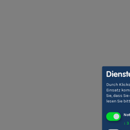
Dienst
Durch Klicks
Einsatz komm
Sie, dass Si
lesen Sie bi
No
↓
3