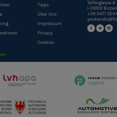
Talfergasse 4
chen
Tipps
I-39100
Bozen
+39 0471 324 
e
Über Uns
youkando@fo
hing
Impressum
rnehmen
Privacy
Cookies
ner