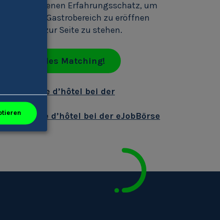
 nutzt den eigenen Erfahrungsschatz, um
rnehmen im Gastrobereich zu eröffnen
 beratend zur Seite zu stehen.
 individuelles Matching!
/Maîtresse d’hôtel bei der
ptieren
e/Maîtresse d’hôtel bei der eJobBörse