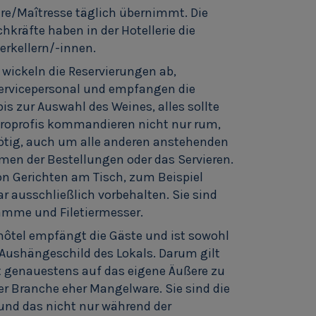
ître/Maîtresse täglich übernimmt. Die
kräfte haben in der Hotellerie die
erkellern/-innen.
, wickeln die Reservierungen ab,
Servicepersonal und empfangen die
is zur Auswahl des Weines, alles sollte
stroprofis kommandieren nicht nur rum,
nötig, auch um alle anderen anstehenden
en der Bestellungen oder das Servieren.
on Gerichten am Tisch, zum Beispiel
ar ausschließlich vorbehalten. Sie sind
lamme und Filetiermesser.
hôtel empfängt die Gäste und ist sowohl
Aushängeschild des Lokals. Darum gilt
it genauestens auf das eigene Äußere zu
eser Branche eher Mangelware. Sie sind die
und das nicht nur während der