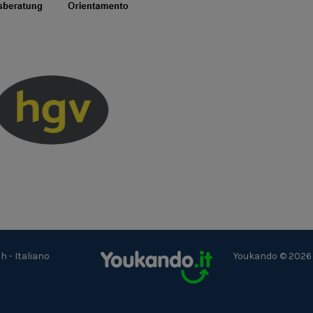
ch
-
Italiano
Youkando © 2026