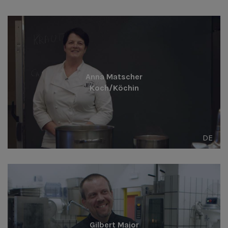
Anna Matscher
Koch/Köchin
DE
Gilbert Major