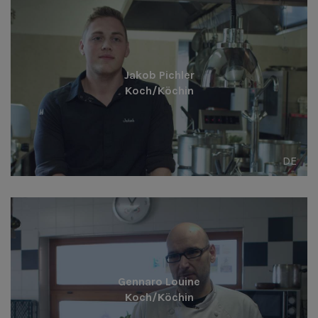
Jakob Pichler
Koch/Köchin
DE
Gennaro Louine
Koch/Köchin