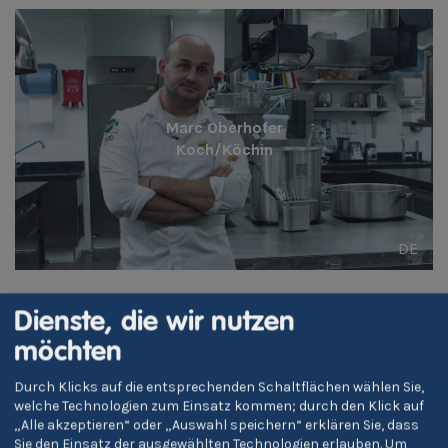
Marc Oberhofer
Koch/Köchin
DE
Dienste, die wir nutzen
möchten
Durch Klicks auf die entsprechenden Schaltflächen wählen Sie,
welche Technologien zum Einsatz kommen; durch den Klick auf
Jakob Haller
„Alle akzeptieren“ oder „Auswahl speichern“ erklären Sie, dass
Koch/Köchin
Sie den Einsatz der ausgewählten Technologien erlauben.
Um