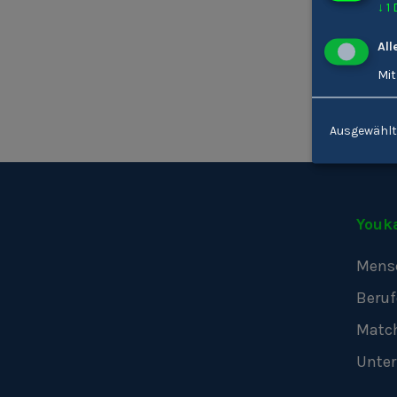
↓
1
All
Mit
Ausgewählt
Youk
Mens
Beruf
Matc
Unte