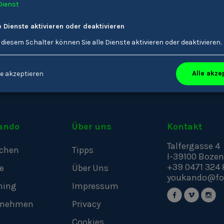
Dienst
Informationen zu Karos
Berufsberatung
e Dienste aktivieren oder deaktivieren
Offene Stellen zu Karos
 diesem Schalter können Sie alle Dienste aktivieren oder deaktivieren.
Alle akze
e akzeptieren
ando
Über uns
Kontakt
Talfergasse 4
chen
Tipps
I-39100
Bozen
+39 0471 324 
e
Über Uns
youkando@fo
hing
Impressum
rnehmen
Privacy
Cookies