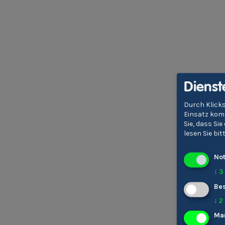
Dienst
Durch Klicks
Einsatz komm
Sie, dass Si
lesen Sie bi
No
↓
3
Bes
↓
2
Ma