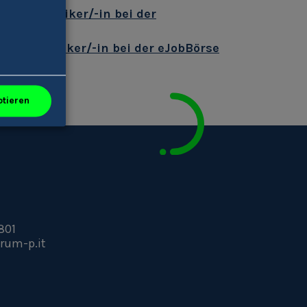
serietechniker/-in bei der
serietechniker/-in bei der eJobBörse
ptieren
801
rum-p.it