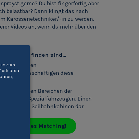
sprayst gerne? Du bist fingerfertig aber
ich belastbar? Dann klingt das nach
m Karosserietechniker/-in zu werden.
serer Videos an, wenn du mehr über den
/-innen zu finden sind…
d im Speziellen
gien zum
“ erklären
sbetriebe beschäftigen diese
ahren,
or allem in den Bereichen der
erung von Spezialfahrzeugen. Einen
h der Bau von Seilbahnkabinen dar.
 individuelles Matching!