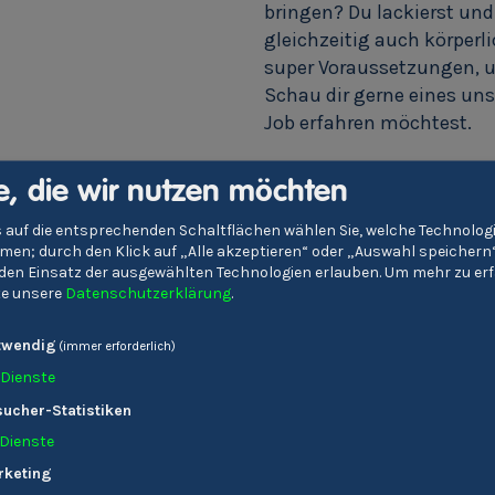
bringen? Du lackierst und 
gleichzeitig auch körperl
super Voraussetzungen, u
Schau dir gerne eines un
Job erfahren möchtest.
e, die wir nutzen möchten
Wo Karosserietechniker
Die Fahrzeugindustrie un
 auf die entsprechenden Schaltflächen wählen Sie, welche Technolo
en; durch den Klick auf „Alle akzeptieren“ oder „Auswahl speichern
Karosserieinstandsetzung
e den Einsatz der ausgewählten Technologien erlauben.
Um mehr zu erf
Techniker/-innen.
tte unsere
Datenschutzerklärung
.
In Südtirol arbeitet man v
twendig
Instandsetzung und Lacki
(immer erforderlich)
Arbeitsbereich stellt auc
Dienste
ucher-Statistiken
Dienste
Mache jetzt dein
rketing