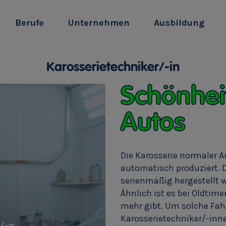
Berufe
Unternehmen
Ausbildung
Karosserietechniker/-in
Schönheit
Autos
Die Karosserie normaler Au
automatisch produziert. D
serienmäßig hergestellt 
Ähnlich ist es bei Oldtimer
mehr gibt. Um solche Fa
Karosserietechniker/-inn
/-in