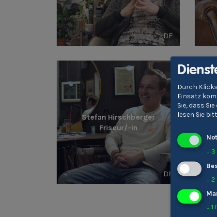
DE
Dienst
Durch Klicks
Einsatz komm
Sie, dass Si
lesen Sie bi
Stefan Hirschberger
Friseur/-in
No
↓
3
Bes
DE
↓
2
Ma
↓
1