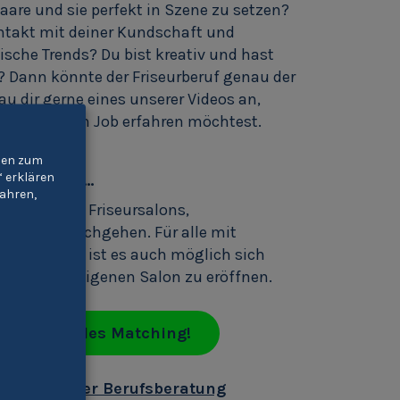
aare und sie perfekt in Szene zu setzen?
ntakt mit deiner Kundschaft und
dische Trends? Du bist kreativ und hast
 Dann könnte der Friseurberuf genau der
hau dir gerne eines unserer Videos an,
n spannenden Job erfahren möchtest.
gien zum
“ erklären
inden sind...
ahren,
er Arbeit in Friseursalons,
n Hotels nachgehen. Für alle mit
ehmergeist ist es auch möglich sich
und einen eigenen Salon zu eröffnen.
 individuelles Matching!
r/-in bei der Berufsberatung