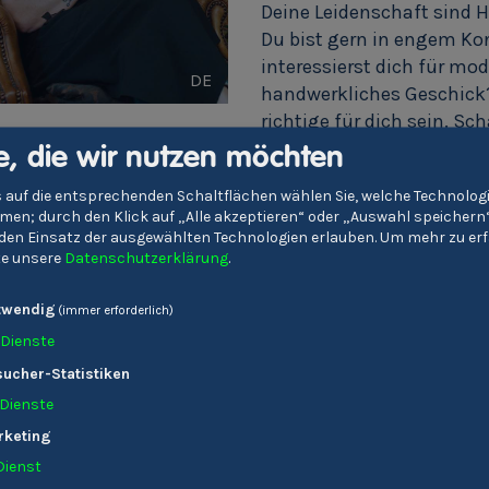
Deine Leidenschaft sind H
Du bist gern in engem Ko
interessierst dich für mo
DE
handwerkliches Geschick?
richtige für dich sein. Sc
falls du mehr über diese
e, die wir nutzen möchten
 auf die entsprechenden Schaltflächen wählen Sie, welche Technolo
en; durch den Klick auf „Alle akzeptieren“ oder „Auswahl speichern
Wo Friseure/-innen zu f
e den Einsatz der ausgewählten Technologien erlauben.
Um mehr zu erf
Friseure/-innen können ihr
tte unsere
Datenschutzerklärung
.
Beautystudios aber auch i
besonders großem Untern
twendig
(immer erforderlich)
selbstständig zu machen 
Dienste
ucher-Statistiken
Dienste
Mache jetzt dein
rketing
Dienst
Informationen zu Friseu