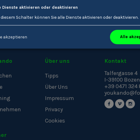
Offene Stellen zu Frise
e Dienste aktivieren oder deaktivieren
 diesem Schalter können Sie alle Dienste aktivieren oder deaktivieren.
Alle akze
e akzeptieren
ando
Über uns
Kontakt
Talfergasse 4
chen
Tipps
I-39100
Bozen
+39 0471 324 
e
Über Uns
youkando@fo
hing
Impressum
rnehmen
Privacy
Cookies
ner