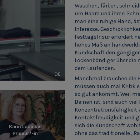
Waschen, färben, schneiden
um Haare und ihren Schni
man eine ruhige Hand, ä
Interesse. Geschicklichke
Festtagsfrisur erfordert n
hohes Maß an handwerkli
Kundschaft den gängigen 
Lockenbändiger über die 
dem Laufenden.
DE
Manchmal brauchen die H
müssen auch mal Kritik e
so gut ankommt. Weil man
Beinen ist, sind auch vi
Konzentrationsfähigkeit vo
Kontaktfreudigkeit und 
sich die Kundschaft wohl
Karin Ladinser
ohne das traditionelle „R
Friseur/-in