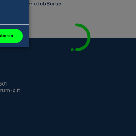
ur/-in bei der eJobBörse
ptieren
801
rum-p.it