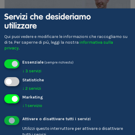
Matthias Thaler
Servizi che desideriamo
Pasticciere
utilizzare
Qui puoi vedere e modificare le informazioni che raccogliamo su
di te.
Per saperne di più, leggi la nostra
informativa sulla
DE
privacy
.
Essenziale
(sempre richiesto)
↓
3
servizi
Statistiche
↓
2
servizi
Marketing
Marion Helfer
↓
1
servizio
Sviluppatore di prodotto
Attivare o disattivare tutti i servizi
Utilizzi questo interruttore per attivare o disattivare
tutti i servizi.