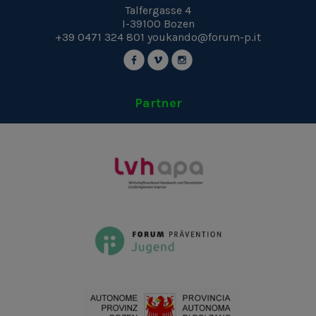
Talfergasse 4
I-39100
Bozen
+39 0471 324 801
youkando@forum-p.it
Partner