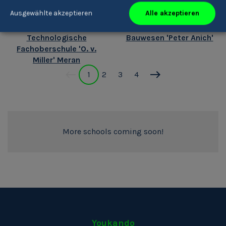
Alle akzeptieren
Ausgewählte akzeptieren
Realgymnasium 'A.
Realgymnasium Bozen
Einstein' &
und Fachoberschule für
Technologische
Bauwesen 'Peter Anich'
Fachoberschule 'O. v.
Miller' Meran
1
2
3
4
More schools coming soon!
Youkando