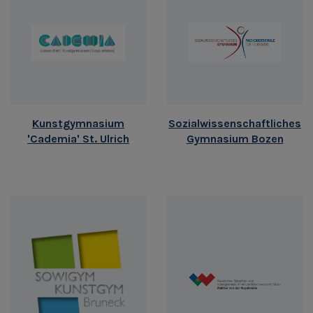
Kunstgymnasium
Sozialwissenschaftliches
'Cademia' St. Ulrich
Gymnasium Bozen