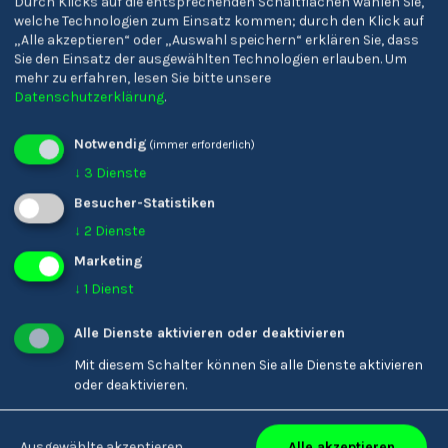
Durch Klicks auf die entsprechenden Schaltflächen wählen Sie,
welche Technologien zum Einsatz kommen; durch den Klick auf
Sozialwissenschaftliches
Oberschulzentrum Mals
„Alle akzeptieren“ oder „Auswahl speichern“ erklären Sie, dass
Sie den Einsatz der ausgewählten Technologien erlauben.
Um
Gymnasium 'Josef
'Claudia von Medici'
mehr zu erfahren, lesen Sie bitte unsere
Gasser'
Datenschutzerklärung
.
Notwendig
(immer erforderlich)
↓
3
Dienste
Besucher-Statistiken
↓
2
Dienste
Marketing
↓
1
Dienst
Alle Dienste aktivieren oder deaktivieren
Mit diesem Schalter können Sie alle Dienste aktivieren
oder deaktivieren.
Schulzentrum Sand in
Franziskanergymnasium
Taufers
Bozen
Alle akzeptieren
Ausgewählte akzeptieren