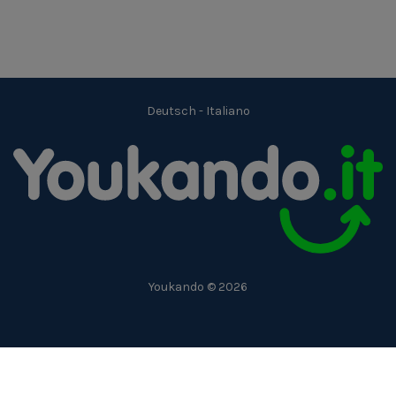
Deutsch
-
Italiano
Youkando © 2026