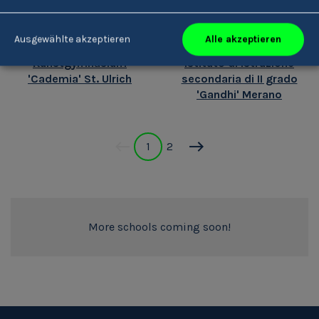
Alle akzeptieren
Ausgewählte akzeptieren
Kunstgymnasium
Istituto di Istruzione
'Cademia' St. Ulrich
secondaria di II grado
'Gandhi' Merano
1
2
More schools coming soon!