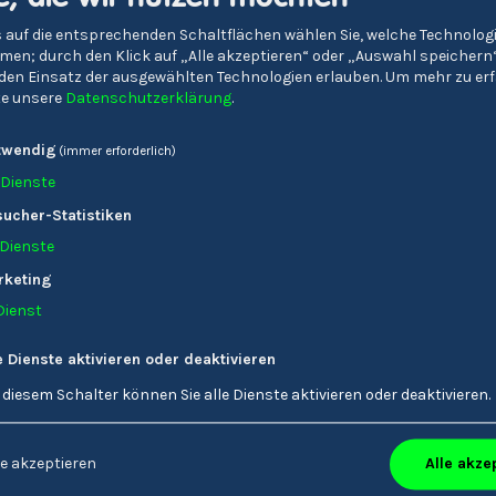
 auf die entsprechenden Schaltflächen wählen Sie, welche Technolo
en; durch den Klick auf „Alle akzeptieren“ oder „Auswahl speichern
e den Einsatz der ausgewählten Technologien erlauben.
Um mehr zu erf
tte unsere
Datenschutzerklärung
.
twendig
(immer erforderlich)
Dienste
ucher-Statistiken
Dienste
rketing
Dienst
e Dienste aktivieren oder deaktivieren
 diesem Schalter können Sie alle Dienste aktivieren oder deaktivieren.
gymnasium 'A. Einstein'
Kunstgymnasium 'Cad
& Technologische
St. Ulrich
Alle akze
e akzeptieren
oberschule 'O. v. Miller'