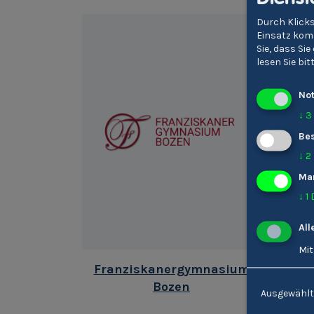
Durch Klicks
Einsatz komm
Sie, dass Si
lesen Sie bi
No
↓
3
Bes
↓
2
Ma
↓
1
All
Mit
Franziskanergymnasium
Real
Bozen
Ausgewählt
Fach