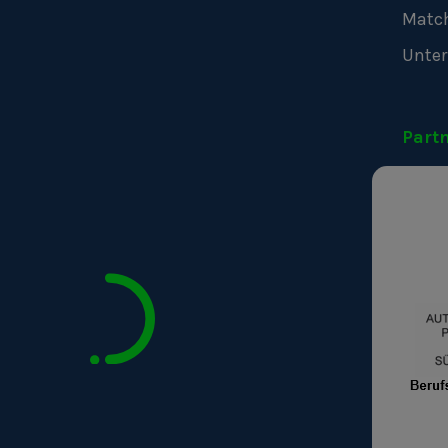
Matc
Unte
Part