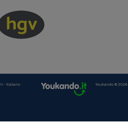
ch
-
Italiano
Youkando © 2026