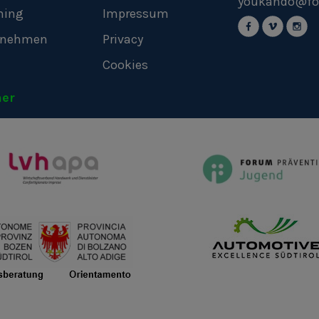
youkando@fo
hing
Impressum
rnehmen
Privacy
Cookies
ner