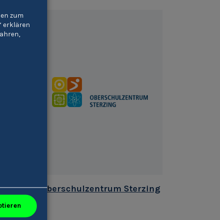
gien zum
“ erklären
ahren,
emia'
Oberschulzentrum Sterzing
ptieren