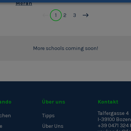
Meran
1
2
3
More schools coming soon!
ando
Über uns
Kontakt
Talfergasse 4
chen
Tipps
I-39100
Bozen
+39 0471 324 
e
Über Uns