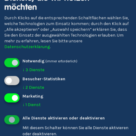
möchten
Durch Klicks auf die entsprechenden Schaltflächen wählen Sie,
welche Technologien zum Einsatz kommen; durch den Klick auf
„Alle akzeptieren“ oder „Auswahl speichern“ erklären Sie, dass
Sie den Einsatz der ausgewählten Technologien erlauben.
Um
mehr zu erfahren, lesen Sie bitte unsere
Realgymnasium Bozen
Oberschulzentrum
Datenschutzerklärung
.
und Fachoberschule für
Sterzing
Bauwesen 'Peter Anich'
Notwendig
(immer erforderlich)
↓
3
Dienste
Besucher-Statistiken
↓
2
Dienste
Marketing
↓
1
Dienst
Alle Dienste aktivieren oder deaktivieren
Mit diesem Schalter können Sie alle Dienste aktivieren
oder deaktivieren.