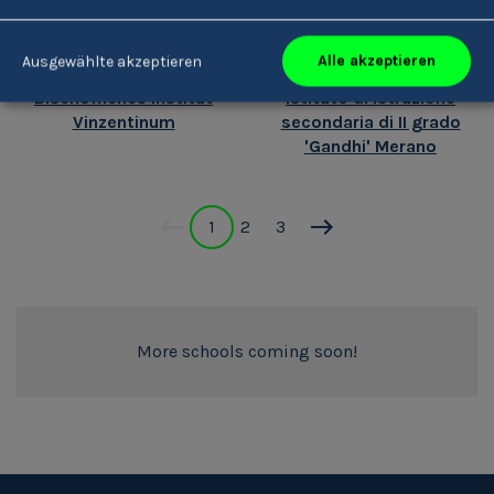
Alle akzeptieren
Ausgewählte akzeptieren
Bischöfliches Institut
Istituto di Istruzione
Vinzentinum
secondaria di II grado
'Gandhi' Merano
1
2
3
More schools coming soon!