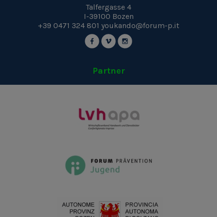
Talfergasse 4
I-39100
Bozen
+39 0471 324 801
youkando@forum-p.it
Partner