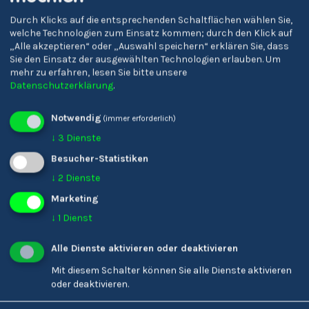
Durch Klicks auf die entsprechenden Schaltflächen wählen Sie,
welche Technologien zum Einsatz kommen; durch den Klick auf
„Alle akzeptieren“ oder „Auswahl speichern“ erklären Sie, dass
Sie den Einsatz der ausgewählten Technologien erlauben.
Um
Liceo Scientifico 'E.
Bischöfliches Institut
mehr zu erfahren, lesen Sie bitte unsere
Torricelli' Bolzano
Vinzentinum
Datenschutzerklärung
.
Notwendig
(immer erforderlich)
↓
3
Dienste
Besucher-Statistiken
↓
2
Dienste
Marketing
↓
1
Dienst
Alle Dienste aktivieren oder deaktivieren
Mit diesem Schalter können Sie alle Dienste aktivieren
oder deaktivieren.