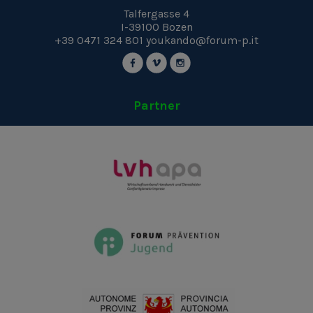
Talfergasse 4
I-39100
Bozen
+39 0471 324 801
youkando@forum-p.it
Partner