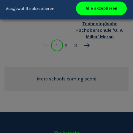
Alle akzeptieren
Ausgewählte akzeptieren
Bischöfliches Institut
Realgymnasium 'A.
Vinzentinum
Einstein' &
Technologische
Fachoberschule 'O. v.
Miller' Meran
1
2
3
More schools coming soon!
Youkando