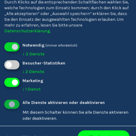
Durch Klicks auf die entsprechenden Schaltflächen wählen Sie,
welche Technologien zum Einsatz kommen; durch den Klick auf
„Alle akzeptieren“ oder „Auswahl speichern“ erklären Sie, dass
Sie den Einsatz der ausgewählten Technologien erlauben.
Um
mehr zu erfahren, lesen Sie bitte unsere
Datenschutzerklärung
.
Oberschulzentrum
Realgymnasium 'A.
Schlanders
Einstein' &
Technologische
Notwendig
(immer erforderlich)
Fachoberschule 'O. v.
↓
3
Dienste
Miller' Meran
Besucher-Statistiken
↓
2
Dienste
Marketing
↓
1
Dienst
Alle Dienste aktivieren oder deaktivieren
Mit diesem Schalter können Sie alle Dienste aktivieren
oder deaktivieren.
Realgymnasium Bozen
Franziskanergymnasium