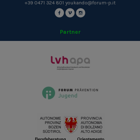
+39 0471 324 801
youkando@forum-p.it
Partner