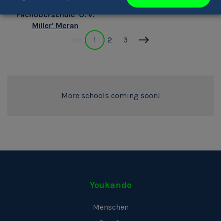
Technologische
Fachoberschule 'O. v.
Miller' Meran
1
2
3
More schools coming soon!
Youkando
Menschen