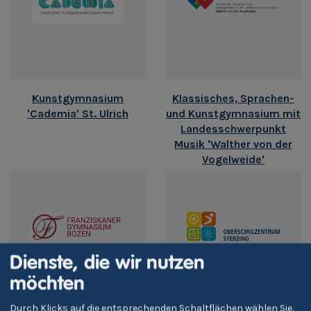
Kunstgymnasium
Klassisches, Sprachen-
'Cademia' St. Ulrich
und Kunstgymnasium mit
Landesschwerpunkt
Musik 'Walther von der
Vogelweide'
Dienste, die wir nutzen
möchten
Franziskanergymnasium
Oberschulzentrum
Durch Klicks auf die entsprechenden Schaltflächen wählen Sie,