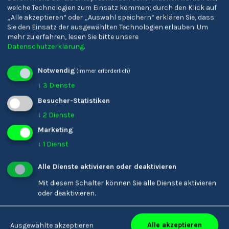
Bozen
Sterzing
welche Technologien zum Einsatz kommen; durch den Klick auf
„Alle akzeptieren“ oder „Auswahl speichern“ erklären Sie, dass
Sie den Einsatz der ausgewählten Technologien erlauben.
Um
mehr zu erfahren, lesen Sie bitte unsere
Datenschutzerklärung
.
Notwendig
(immer erforderlich)
↓
3
Dienste
Besucher-Statistiken
↓
2
Dienste
Marketing
↓
1
Dienst
Alle Dienste aktivieren oder deaktivieren
Mit diesem Schalter können Sie alle Dienste aktivieren
oder deaktivieren.
Realgymnasium 'A.
Liceo Scientifico 'E.
Einstein' &
Torricelli' Bolzano
Alle akzeptieren
Ausgewählte akzeptieren