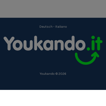
Deutsch
-
Italiano
Youkando © 2026