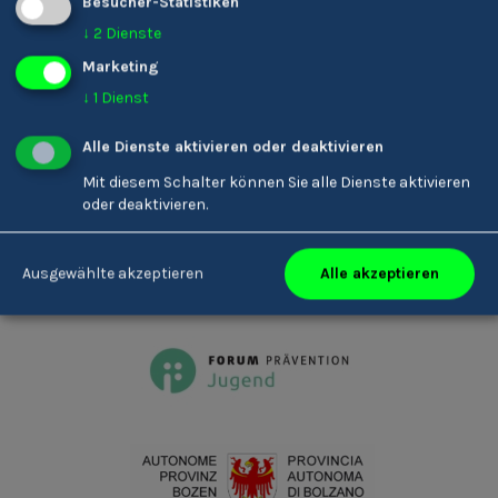
Besucher-Statistiken
Talfergasse 4
I-39100
Bozen
↓
2
Dienste
+39 0471 324 801
youkando@forum-p.it
Marketing
↓
1
Dienst
Alle Dienste aktivieren oder deaktivieren
Partner
Mit diesem Schalter können Sie alle Dienste aktivieren
oder deaktivieren.
Alle akzeptieren
Ausgewählte akzeptieren