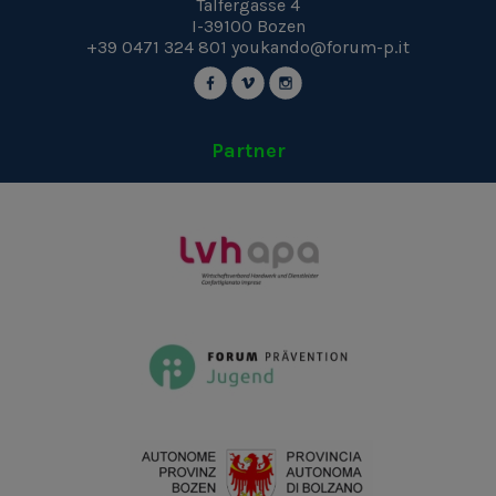
Talfergasse 4
I-39100
Bozen
+39 0471 324 801
youkando@forum-p.it
Partner