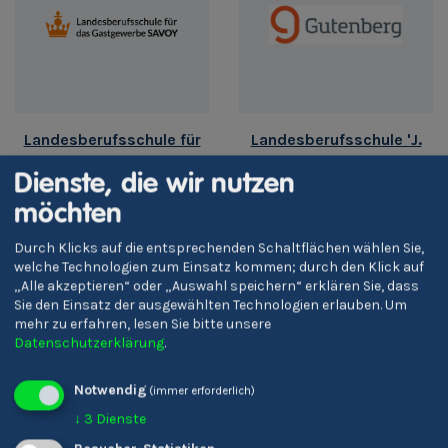
Landesberufsschule für
Landesberufsschule 'J.
das Gastgewerbe 'Savoy'
Gutenberg'
Dienste, die wir nutzen
Meran
möchten
Durch Klicks auf die entsprechenden Schaltflächen wählen Sie,
welche Technologien zum Einsatz kommen; durch den Klick auf
„Alle akzeptieren“ oder „Auswahl speichern“ erklären Sie, dass
Sie den Einsatz der ausgewählten Technologien erlauben.
Um
mehr zu erfahren, lesen Sie bitte unsere
Datenschutzerklärung
.
Notwendig
(immer erforderlich)
↓
3
Dienste