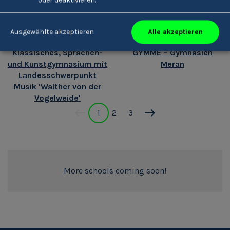
Alle akzeptieren
Ausgewählte akzeptieren
Klassisches, Sprachen-
GYMME – Gymnasien
und Kunstgymnasium mit
Meran
Landesschwerpunkt
Musik 'Walther von der
Vogelweide'
1
2
3
More schools coming soon!