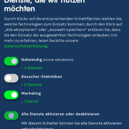
Dienste, die wir nutzen
möchten
Durch Klicks auf die entsprechenden Schaltflächen wählen Sie,
welche Technologien zum Einsatz kommen; durch den Klick auf
„Alle akzeptieren“ oder „Auswahl speichern“ erklären Sie, dass
Sie den Einsatz der ausgewählten Technologien erlauben.
Um
mehr zu erfahren, lesen Sie bitte unsere
Datenschutzerklärung
.
Oberschulen 'J. Ph.
Liceo Scientifico 'E.
Notwendig
(immer erforderlich)
Fallmerayer'
Torricelli' Bolzano
↓
3
Dienste
Besucher-Statistiken
↓
2
Dienste
Marketing
↓
1
Dienst
Alle Dienste aktivieren oder deaktivieren
Mit diesem Schalter können Sie alle Dienste aktivieren
oder deaktivieren.