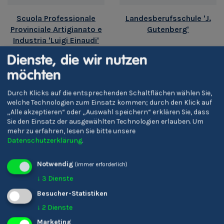
Scuola Professionale
Landesberufsschule 'J.
Provinciale Artigianato e
Gutenberg'
Industria 'Luigi Einaudi'
Dienste, die wir nutzen
möchten
Durch Klicks auf die entsprechenden Schaltflächen wählen Sie,
welche Technologien zum Einsatz kommen; durch den Klick auf
„Alle akzeptieren“ oder „Auswahl speichern“ erklären Sie, dass
Sie den Einsatz der ausgewählten Technologien erlauben.
Um
mehr zu erfahren, lesen Sie bitte unsere
Datenschutzerklärung
.
Notwendig
(immer erforderlich)
Landesberufsschule für
↓
3
Dienste
das Gastgewerbe 'Savoy'
Meran
Besucher-Statistiken
↓
2
Dienste
Marketing