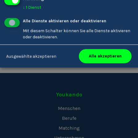
1
2
3
↓
1
Dienst
Alle Dienste aktivieren oder deaktivieren
Mit diesem Schalter können Sie alle Dienste aktivieren
oder deaktivieren.
More schools coming soon!
Alle akzeptieren
Ausgewählte akzeptieren
Youkando
Menschen
Berufe
Matching
Unternehmen