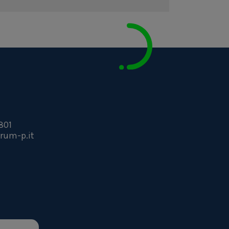
801
rum-p.it