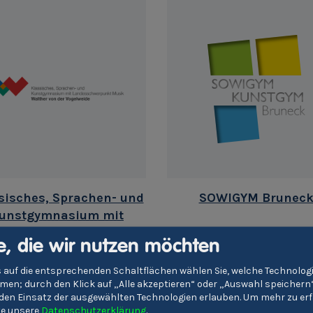
sisches, Sprachen- und
SOWIGYM Brunec
unstgymnasium mit
desschwerpunkt Musik
e, die wir nutzen möchten
ther von der Vogelweide'
 auf die entsprechenden Schaltflächen wählen Sie, welche Technolo
en; durch den Klick auf „Alle akzeptieren“ oder „Auswahl speichern
e den Einsatz der ausgewählten Technologien erlauben.
Um mehr zu erf
tte unsere
Datenschutzerklärung
.