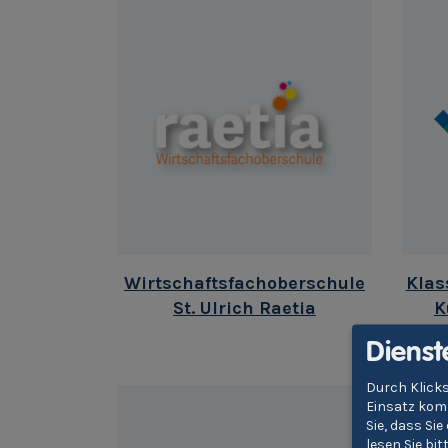
Wirtschaftsfachoberschule
Klas
St. Ulrich Raetia
K
Lan
Dienst
'Wal
Durch Klicks
Einsatz komm
Sie, dass Si
lesen Sie bi