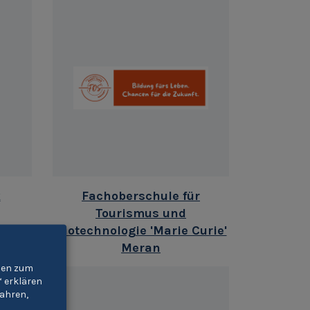
k
Fachoberschule für
Tourismus und
Biotechnologie 'Marie Curie'
Meran
gien zum
“ erklären
ahren,