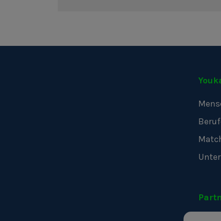
Youk
Mens
Beruf
Matc
Unte
Part