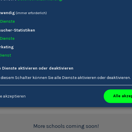
twendig
(immer erforderlich)
Dienste
ucher-Statistiken
Dienste
rketing
Dienst
chschule Dietenheim
Fachoberschule fü
Tourismus Bozen
e Dienste aktivieren oder deaktivieren
 diesem Schalter können Sie alle Dienste aktivieren oder deaktivieren.
1
2
Alle akze
e akzeptieren
More schools coming soon!