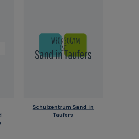
Schulzentrum Sand in
d
Taufers
h