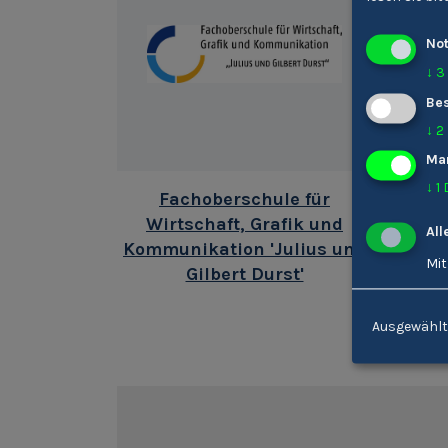
No
↓
3
Bes
↓
2
Ma
↓
1
Fachoberschule für
Fa
Wirtschaft, Grafik und
All
Kommunikation 'Julius und
Mit
Gilbert Durst'
Ausgewählt