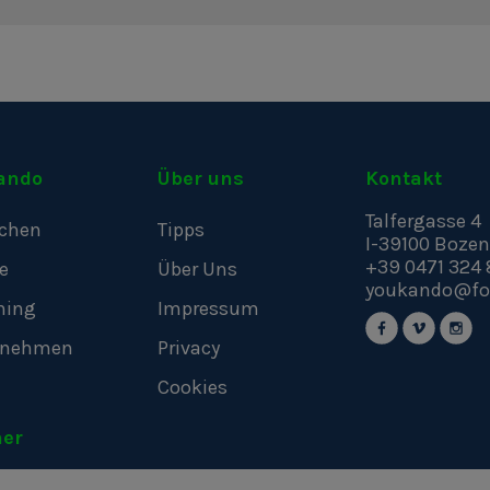
ando
Über uns
Kontakt
Talfergasse 4
chen
Tipps
I-39100
Bozen
+39 0471 324 
e
Über Uns
youkando@fo
hing
Impressum
rnehmen
Privacy
Cookies
ner