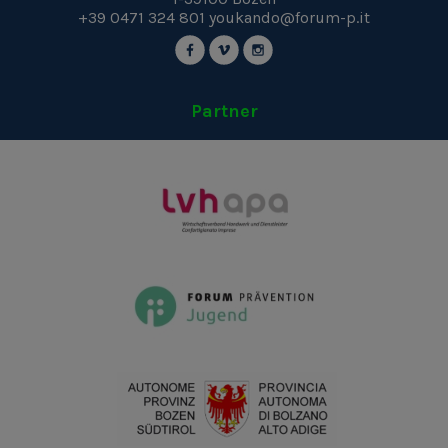
+39 0471 324 801
youkando@forum-p.it
Partner