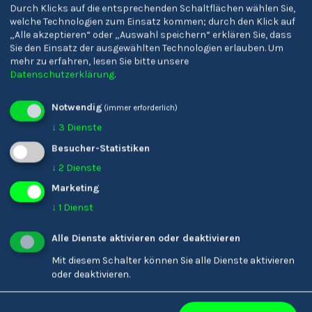
Durch Klicks auf die entsprechenden Schaltflächen wählen Sie,
welche Technologien zum Einsatz kommen; durch den Klick auf
„Alle akzeptieren“ oder „Auswahl speichern“ erklären Sie, dass
Sie den Einsatz der ausgewählten Technologien erlauben.
Um
mehr zu erfahren, lesen Sie bitte unsere
Fachoberschule für
Realgymnasium Bozen
Datenschutzerklärung
.
Tourismus Bozen
und Fachoberschule für
Bauwesen 'Peter Anich'
Notwendig
(immer erforderlich)
↓
3
Dienste
Besucher-Statistiken
↓
2
Dienste
Marketing
↓
1
Dienst
Alle Dienste aktivieren oder deaktivieren
Mit diesem Schalter können Sie alle Dienste aktivieren
oder deaktivieren.
Oberschulen 'J. Ph.
GYMME – Gymnasien