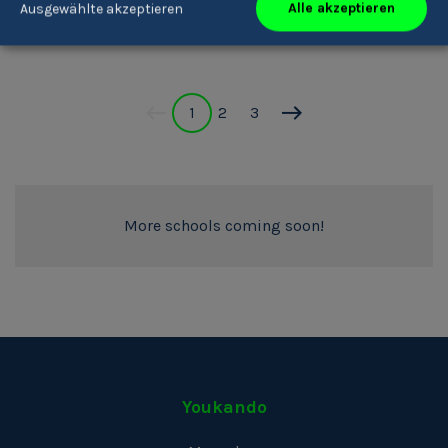
Alle akzeptieren
Ausgewählte akzeptieren
Fallmerayer'
Meran
1
2
3
More schools coming soon!
Youkando