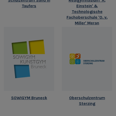
Schulzentrum Sand in
Realgymnasium 'A.
Taufers
Einstein' &
Technologische
Fachoberschule 'O. v.
Miller' Meran
SOWIGYM Bruneck
Oberschulzentrum
Sterzing