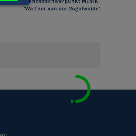
ch'
Landesschwerpunkt Musik
'Walther von der Vogelweide'
801