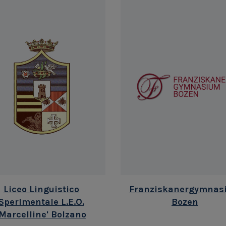
Liceo Linguistico
Franziskanergymnas
Sperimentale L.E.O.
Bozen
'Marcelline' Bolzano