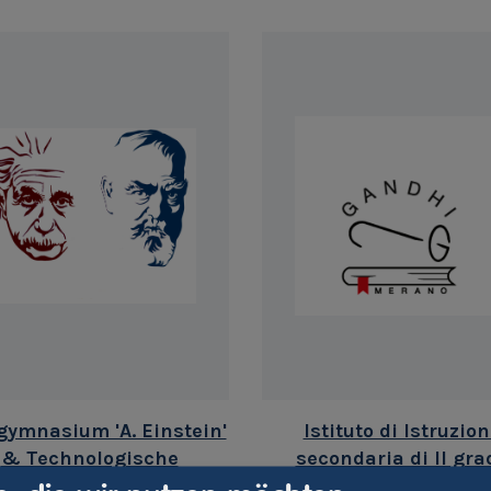
gymnasium 'A. Einstein'
Istituto di Istruzio
& Technologische
secondaria di II gra
oberschule 'O. v. Miller'
'Gandhi' Merano