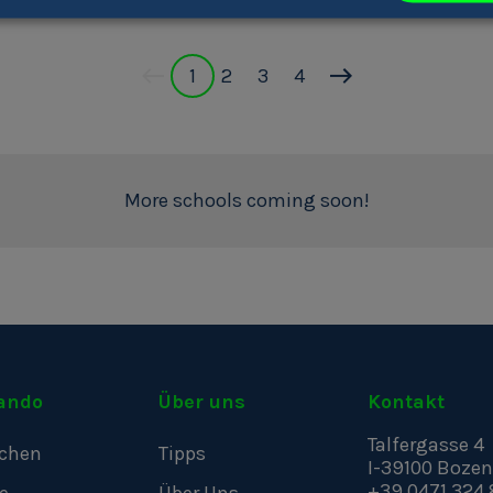
Bauwesen 'Peter Ani
1
2
3
4
More schools coming soon!
ando
Über uns
Kontakt
Talfergasse 4
chen
Tipps
I-39100
Bozen
+39 0471 324 