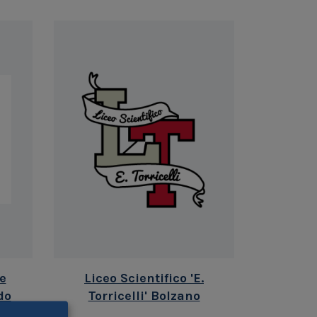
ne
Liceo Scientifico 'E.
do
Torricelli' Bolzano