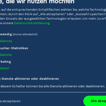
e, die wir nutzen möchten
Meran
 auf die entsprechenden Schaltflächen wählen Sie, welche Technolo
en; durch den Klick auf „Alle akzeptieren“ oder „Auswahl speichern
e den Einsatz der ausgewählten Technologien erlauben.
Um mehr zu erf
tte unsere
Datenschutzerklärung
.
twendig
(immer erforderlich)
Dienste
ucher-Statistiken
Dienste
rketing
Dienst
e Dienste aktivieren oder deaktivieren
 diesem Schalter können Sie alle Dienste aktivieren oder deaktivieren.
Oberschulzentrum
Realgymnasium Bozen
Schlanders
Fachoberschule fü
Alle akze
e akzeptieren