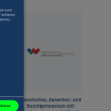
gien zum
“ erklären
ahren,
 und
Klassisches, Sprachen- und
r
Kunstgymnasium mit
ptieren