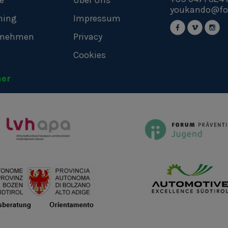
e
Über Uns
youkando@fo
hing
Impressum
rnehmen
Privacy
Cookies
ner