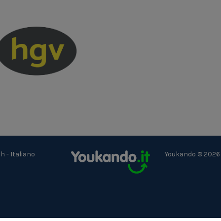
ch
-
Italiano
Youkando © 2026