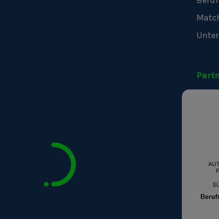
Beruf
Matc
Unte
Part