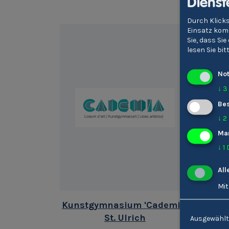
Dienst
Durch Klicks
Einsatz komm
Sie, dass Si
lesen Sie bi
No
↓
3
Bes
↓
2
Ma
↓
1
All
Mit
Kunstgymnasium 'Cademia'
St. Ulrich
Ausgewählt