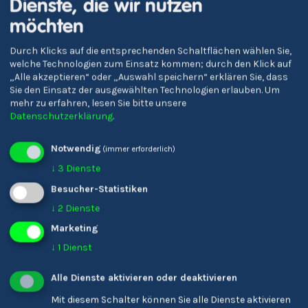
Markus Mayr
Dienste, die wir nutzen
Musikproduzent/-in
möchten
Durch Klicks auf die entsprechenden Schaltflächen wählen Sie,
welche Technologien zum Einsatz kommen; durch den Klick auf
„Alle akzeptieren“ oder „Auswahl speichern“ erklären Sie, dass
DE
Sie den Einsatz der ausgewählten Technologien erlauben.
Um
mehr zu erfahren, lesen Sie bitte unsere
Datenschutzerklärung
.
Notwendig
(immer erforderlich)
↓
3
Dienste
Besucher-Statistiken
Markus Pfeifer
↓
2
Dienste
R&D Manager/-in
Marketing
↓
1
Dienst
Alle Dienste aktivieren oder deaktivieren
DE
Mit diesem Schalter können Sie alle Dienste aktivieren