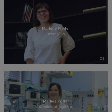
Marlene Pfeifer
Texter/-in
DE
Marlies Kofler
Krankenpfleger/-in