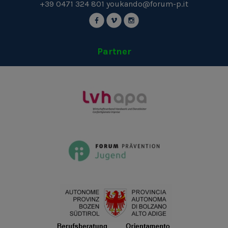
+39 0471 324 801
youkando@forum-p.it
Partner