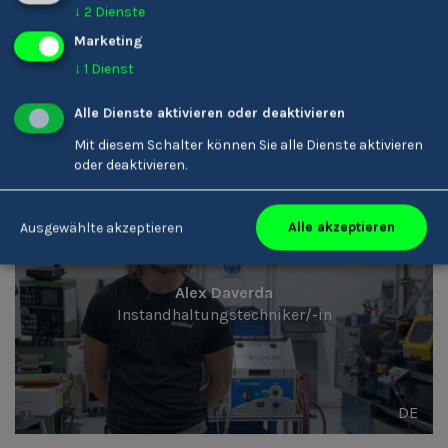
Alex Bacher
↓
2
Dienste
Disponent/-in
Marketing
↓
1
Dienst
Alle Dienste aktivieren oder deaktivieren
DE
Mit diesem Schalter können Sie alle Dienste aktivieren
oder deaktivieren.
Alle akzeptieren
Ausgewählte akzeptieren
Alex Daverda
Instandhaltungstechniker/-in
DE