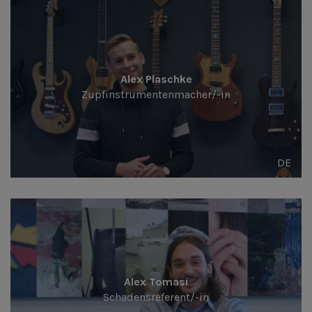
Alex Plaschke
Zupfinstrumentenmacher/-in
DE
Alex Tomasi
Schadensreferent/-in