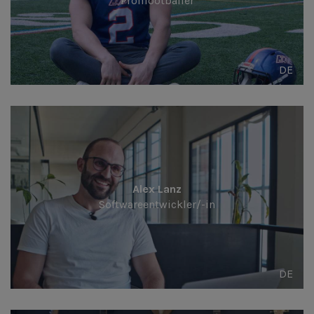
Profifootballer
DE
Alex Lanz
Softwareentwickler/-in
DE