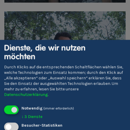
Alessio Posar
Dienste, die wir nutzen
Autor/-in bzw. Schriftsteller/-in
möchten
Durch Klicks auf die entsprechenden Schaltflächen wählen Sie,
welche Technologien zum Einsatz kommen; durch den Klick auf
„Alle akzeptieren“ oder „Auswahl speichern“ erklären Sie, dass
IT
Sie den Einsatz der ausgewählten Technologien erlauben.
Um
mehr zu erfahren, lesen Sie bitte unsere
Datenschutzerklärung
.
Notwendig
(immer erforderlich)
↓
3
Dienste
Besucher-Statistiken