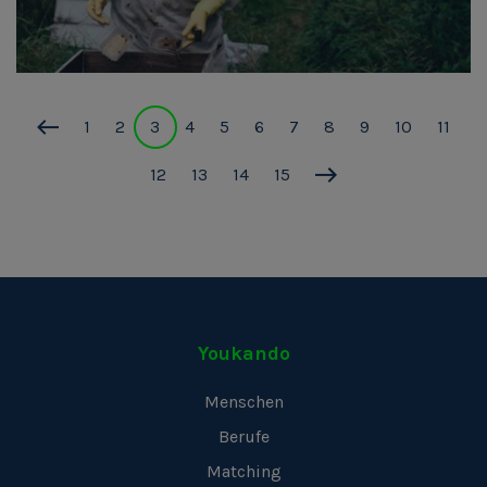
1
2
3
4
5
6
7
8
9
10
11
12
13
14
15
Youkando
Menschen
Berufe
Matching